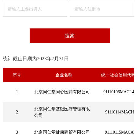
药店
品种
文化
搜索
御药
历史
统计截止日期为2023年7月31日
非遗
音视
序号
企业名称
统一社会信用代码（
博物
1
北京同仁堂同心医药有限公司
91110106MACL
北京同仁堂基础医疗管理有限
2
91110114MACH6
公司
同仁
同仁
3
北京同仁堂健康商贸有限公司
91110115MACAY
同仁