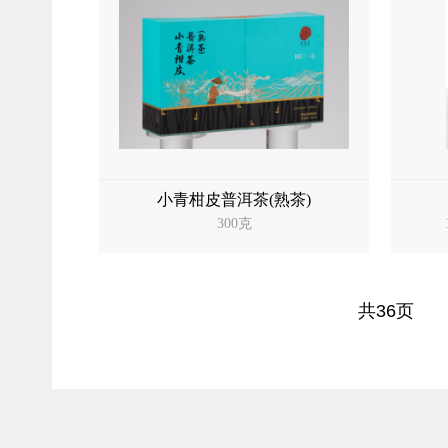
小青柑皮普洱茶(熟茶)
300克
共36页