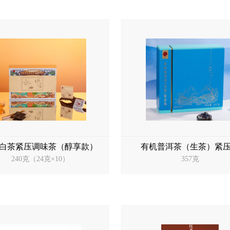
白茶紧压调味茶（醇享款）
有机普洱茶（生茶）紧
240克（24克×10）
357克