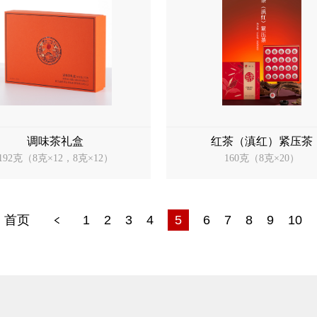
调味茶礼盒
红茶（滇红）紧压茶
192克（8克×12，8克×12）
160克（8克×20）
首页
1
2
3
4
5
6
7
8
9
10