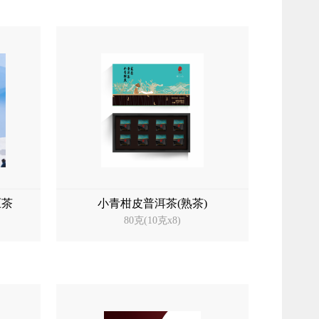
压茶
小青柑皮普洱茶(熟茶)
80克(10克x8)