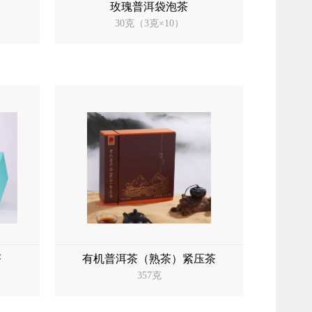
玫瑰普洱袋泡茶
30克（3克×10）
茶
有机普洱茶（熟茶）紧压茶
357克