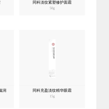
霜
同科淡纹紧塑修护面霜
50g
滋润
同科充盈淡纹精华眼霜
15g