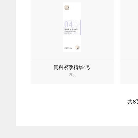
同科紧致精华4号
20g
共8