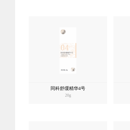
同科舒缓精华4号
20g