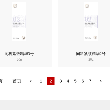
同科紧致精华3号
同科紧致精华2号
20g
20g
页
首页
1
2
3
4
5
6
7