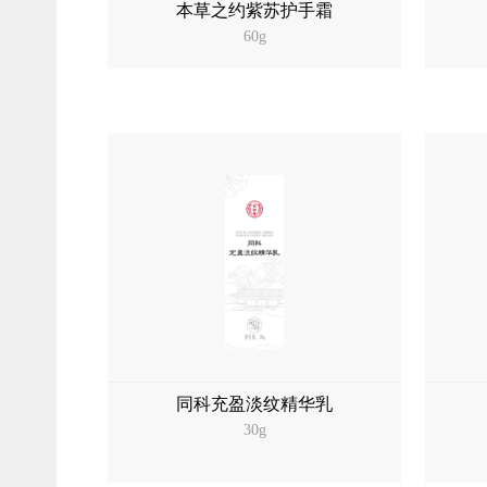
本草之约紫苏护手霜
60g
同科充盈淡纹精华乳
30g