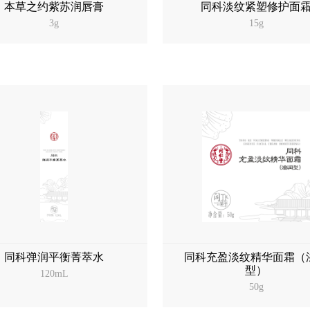
本草之约紫苏润唇膏
同科淡纹紧塑修护面
3g
15g
同科弹润平衡菁萃水
同科充盈淡纹精华面霜（
型）
120mL
50g