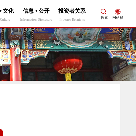
⦁ 文化
信息 ⦁ 公开
投资者关系
搜索
网站群
Culture
Information Disclosure
Investor Relations