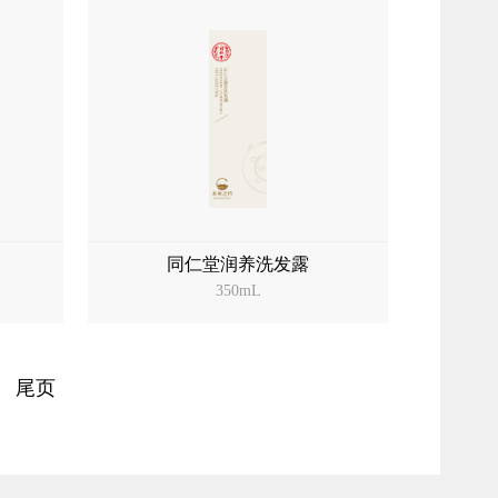
同仁堂润养洗发露
350mL
尾页