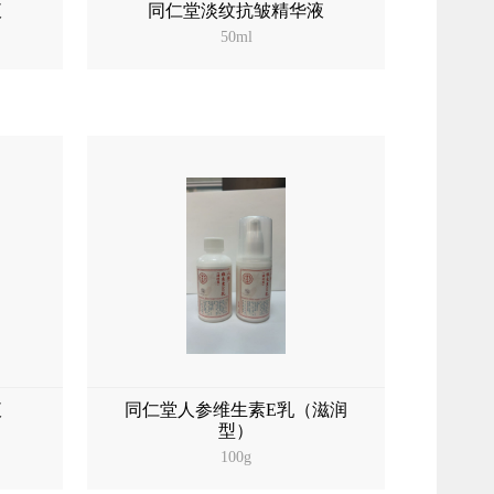
液
同仁堂淡纹抗皱精华液
50ml
液
同仁堂人参维生素E乳（滋润
型）
100g