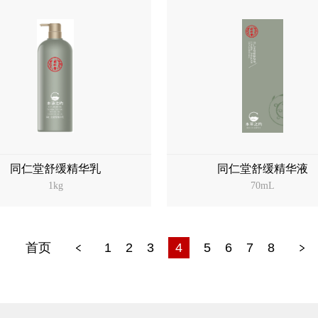
同仁堂舒缓精华乳
同仁堂舒缓精华液
1kg
70mL
首页
1
2
3
4
5
6
7
8