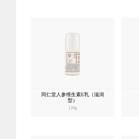
同仁堂人参维生素E乳（滋润
型）
120g