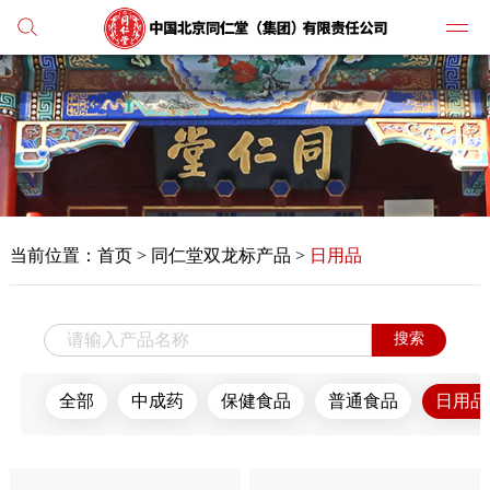
党建
媒体
当前位置：
首页
>
同仁堂双龙标产品 >
日用品
人才
学习
搜索
纪检
全部
中成药
保健食品
普通食品
日用品
主打
业务