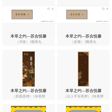
药店
品种
文化
御药
本草之约—苏合悦馨
本草之约—苏合悦馨
（书签）1颗香丸
（发簪）1颗香丸
历史
非遗
音视
博物
本草之约—苏合悦馨
本草之约—苏合悦馨
同仁
（凤凰香牌）1块香牌
（出入平安香牌）1块香牌
同仁
同仁