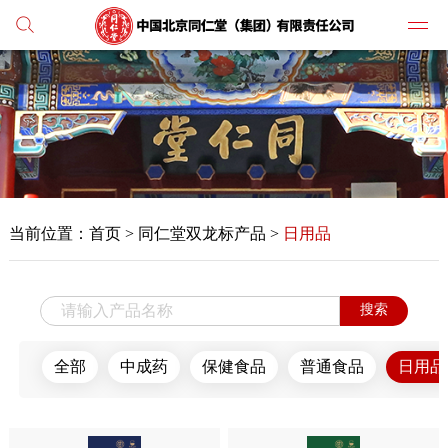
党建
媒体
当前位置：
首页
>
同仁堂双龙标产品 >
日用品
人才
学习
搜索
纪检
全部
中成药
保健食品
普通食品
日用品
主打
业务