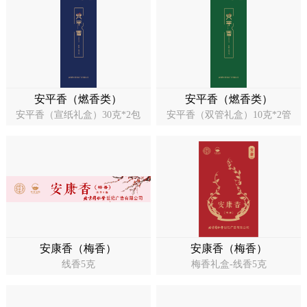
药店
品种
文化
御药
安平香（燃香类）
安平香（燃香类）
安平香（宣纸礼盒）30克*2包
安平香（双管礼盒）10克*2管
历史
非遗
音视
博物
安康香（梅香）
安康香（梅香）
同仁
线香5克
梅香礼盒-线香5克
同仁
同仁