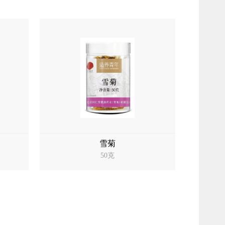
雪菊
50克