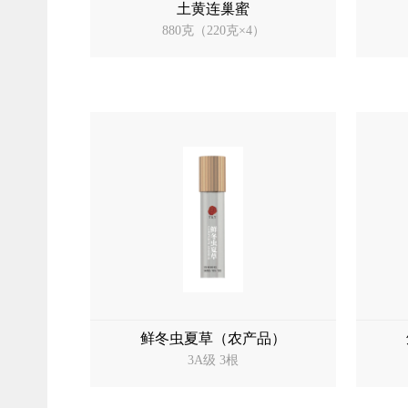
土黄连巢蜜
880克（220克×4）
鲜冬虫夏草（农产品）
3A级 3根