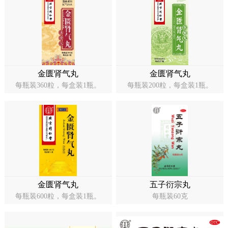
药店
品种
文化
御药
金匮肾气丸
金匮肾气丸
每瓶装360粒，每盒装1瓶。
每瓶装200粒，每盒装1瓶。
历史
非遗
音视
博物
金匮肾气丸
五子衍宗丸
同仁
每瓶装600粒，每盒装1瓶。
每瓶装60克
同仁
同仁