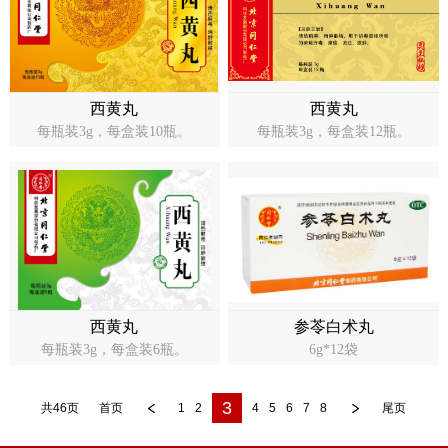
西黄丸
西黄丸
每瓶装3g，每盒装10瓶。
每瓶装3g，每盒装12瓶。
西黄丸
参苓白术丸
每瓶装3g，每盒装6瓶。
6g*12袋
3
共46页
首页
1
2
4
5
6
7
8
尾页