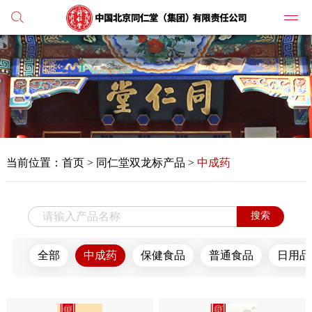
党建
媒体
当前位置：
首页
>
同仁堂双龙标产品 >
中成药
人才
学习
搜索
纪检
全部
中成药
保健食品
普通食品
日用品
主打
业务