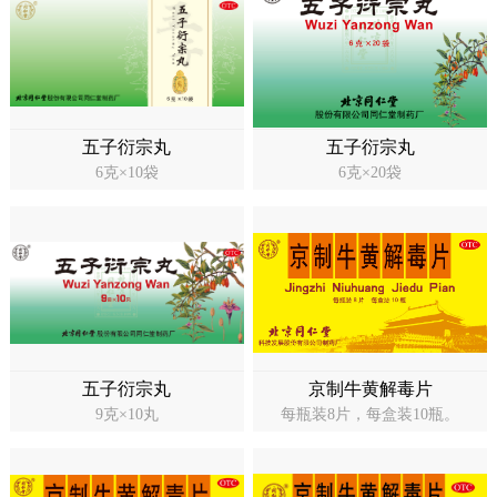
五子衍宗丸
五子衍宗丸
6克×10袋
6克×20袋
五子衍宗丸
京制牛黄解毒片
9克×10丸
每瓶装8片，每盒装10瓶。