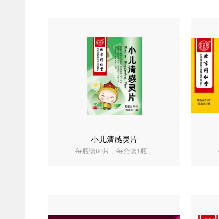
小儿清感灵片
每瓶装60片，每盒装1瓶。