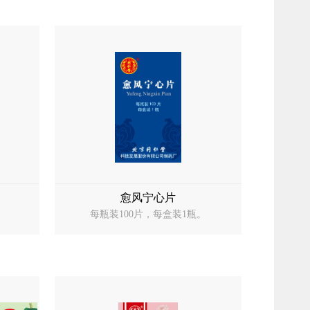
愈风宁心片
。
每瓶装100片，每盒装1瓶。