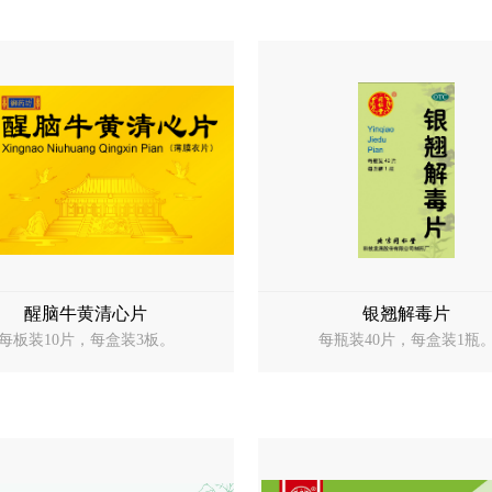
醒脑牛黄清心片
银翘解毒片
每板装10片，每盒装3板。
每瓶装40片，每盒装1瓶