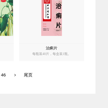
治痢片
。
每瓶装40片，每盒装1瓶。
46
尾页