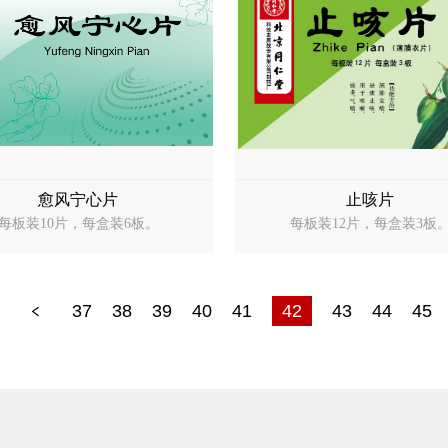
愈风宁心片
止咳片
每板装10片，每盒装6板。
每板装12片，每盒装3板
37
38
39
40
41
42
43
44
45