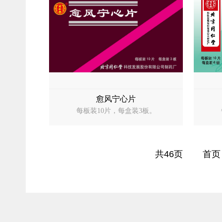
愈风宁心片
每板装10片，每盒装3板。
共46页
首页