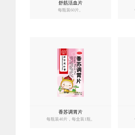
舒筋活血片
每瓶装60片。
香苏调胃片
每瓶装40片，每盒装1瓶。