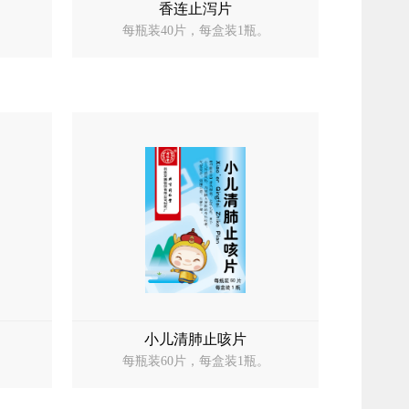
香连止泻片
。
每瓶装40片，每盒装1瓶。
小儿清肺止咳片
每瓶装60片，每盒装1瓶。