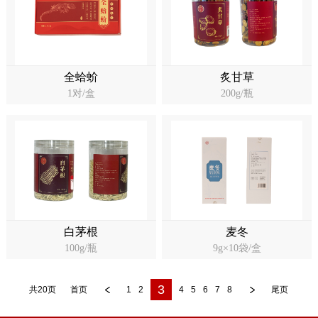
全蛤蚧
炙甘草
1对/盒
200g/瓶
白茅根
麦冬
100g/瓶
9g×10袋/盒
3
共20页
首页
1
2
4
5
6
7
8
尾页