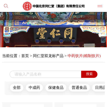
党建
媒体
当前位置：
首页
>
同仁堂双龙标产品 >
中药饮片(精制饮片)
人才
学习
搜索
纪检
全部
中成药
保健食品
普通食品
日用品
主打
业务