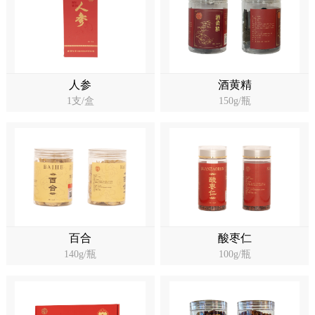
人参
酒黄精
1支/盒
150g/瓶
百合
酸枣仁
140g/瓶
100g/瓶