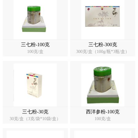
药店
品种
文化
御药
三七粉-100克
三七粉-300克
100克/盒
300克/盒（100g/瓶*3瓶/盒）
历史
非遗
音视
博物
三七粉-30克
西洋参粉-100克
同仁
30克/盒（3克/袋*10袋/盒）
100克/盒
同仁
同仁