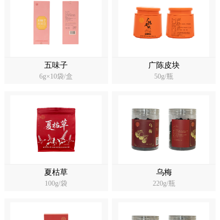
五味子
广陈皮块
6g×10袋/盒
50g/瓶
夏枯草
乌梅
100g/袋
220g/瓶