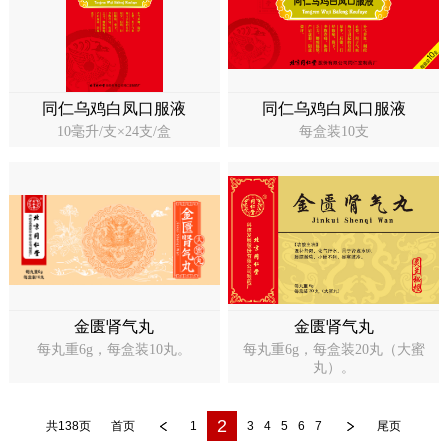
同仁乌鸡白凤口服液
同仁乌鸡白凤口服液
10毫升/支×24支/盒
每盒装10支
金匮肾气丸
金匮肾气丸
每丸重6g，每盒装10丸。
每丸重6g，每盒装20丸（大蜜
丸）。
2
共138页
首页
1
3
4
5
6
7
尾页