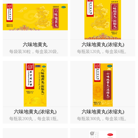
药店
品种
文化
御药
六味地黄丸
六味地黄丸(浓缩丸)
每袋装30粒，每盒装20袋。
每瓶装120丸，每盒装6瓶。
历史
非遗
音视
博物
六味地黄丸(浓缩丸)
六味地黄丸(浓缩丸)
同仁
每瓶装200丸，每盒装1瓶。
每瓶装300丸，每盒装1瓶。
同仁
同仁