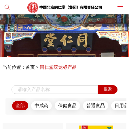
党建
媒体
当前位置：
首页
>
同仁堂双龙标产品
人才
学习
搜索
纪检
全部
中成药
保健食品
普通食品
日用品
主打
业务