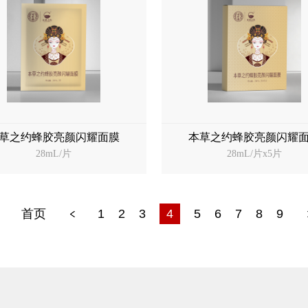
草之约蜂胶亮颜闪耀面膜
本草之约蜂胶亮颜闪耀
28mL/片
28mL/片x5片
首页
1
2
3
4
5
6
7
8
9