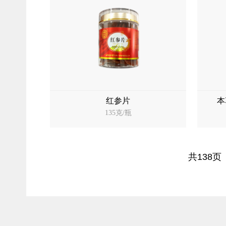
红参片
本
135克/瓶
共138页