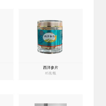
西洋参片
85克/瓶