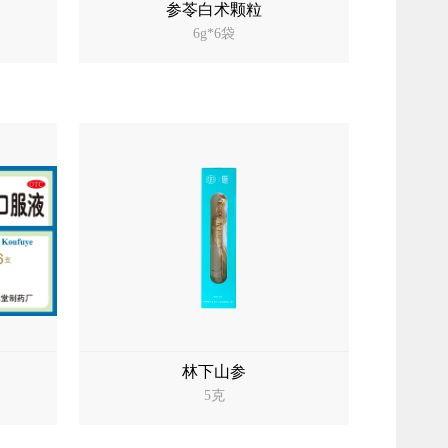
参苓白术颗粒
6g*6袋
林下山参
5克