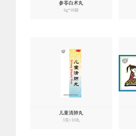
参苓白术丸
6g*18袋
儿童清肺丸
3克×10丸