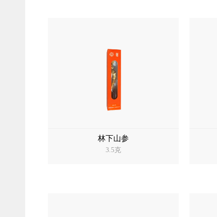
林下山参
3.5克