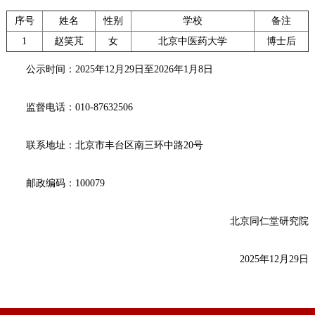
药店
序号
姓名
性别
学校
备注
品种
1
赵笑芃
女
北京中医药大学
博士后
公示时间：2025年12月29日至2026年1月8日
文化
御药
监督电话：010-87632506
历史
非遗
联系地址：北京市丰台区南三环中路20号
音视
邮政编码：100079
博物
北京同仁堂研究院
2025年12月29日
同仁
同仁
同仁