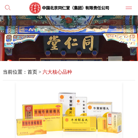
党建
媒体
当前位置：
首页
>
六大核心品种
人才
学习
纪检
主打
业务