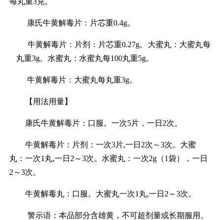
每丸重3克。
康氏牛黄解毒片：
片芯重
0.4g。
牛黄解毒片：片剂：片芯重0.27g。大蜜丸：大蜜丸每
丸重3g。水蜜丸：水蜜丸每100丸重5g。
牛黄解毒片：
大蜜丸
每丸重
3g。
【用法用量】
康氏牛黄解毒片：
口服。一次
5片，一日2次。
牛黄解毒片：片剂：一次3片,一日2次～3次。大蜜
丸：一次1丸,一日2～3次。水蜜丸：一次2g（1袋），一日
2～3次。
牛黄解毒丸：口服。大蜜丸一次1丸,一日2～3次。
警示语：本品部分含雄黄，不可超剂量或长期服用。