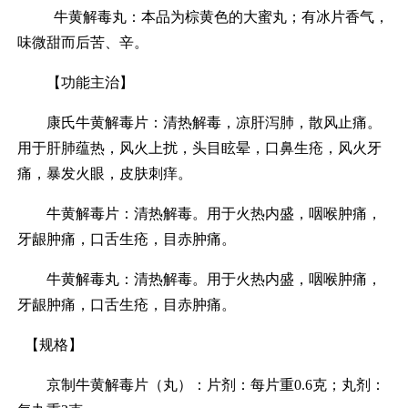
牛黄解毒丸：
本品为棕黄色的大蜜丸；有冰片香气，
味微甜而后苦、辛。
【功能主治】
康氏牛黄解毒片：
清热解毒，凉肝泻肺，散风止痛。
用于肝肺蕴热，风火上扰，头目眩晕，口鼻生疮，风火牙
痛，暴发火眼，皮肤刺痒。
牛黄解毒片：
清热解毒。用于火热内盛，咽喉肿痛，
牙龈肿痛，口舌生疮，目赤肿痛。
牛黄解毒丸：清热解毒。用于火热内盛，咽喉肿痛，
牙龈肿痛，口舌生疮，目赤肿痛。
【
规格
】
京制牛黄解毒片（丸）：片剂：每片重0.6克；丸剂：