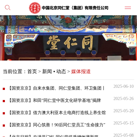
党建
媒体
当前位置：
首页
>
新闻 ⦁ 动态 >
媒体报道
人才
2025-06-10
【国资京京】自来水集团、同仁堂集团、环卫集团丨
学习
纪检
2025-05-26
彰显国企责任与担当 为高考莘莘学子保驾护航
【国资京京】和田“同仁堂中医文化研学基地”揭牌
2025-05-20
【国资京京】借力澳大利亚本土电商打造线上养生馆
主打
2025-05-15
【国资京京】同心筑善！90后同仁堂员工“生命接力”
业务
2025-05-08