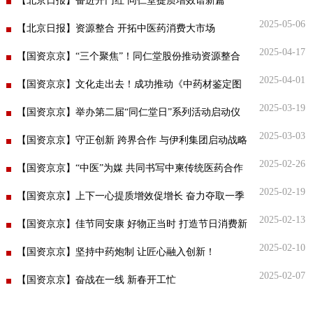
为血液病患者点亮重生希望
【北京日报】奋进开门红 同仁堂提质增效谱新篇
药店
2025-05-06
品种
【北京日报】资源整合 开拓中医药消费大市场
2025-04-17
【国资京京】“三个聚焦”！同仁堂股份推动资源整合
文化
2025-04-01
【国资京京】文化走出去！成功推动《中药材鉴定图
御药
2025-03-19
典》阿拉伯语版发行
【国资京京】举办第二届“同仁堂日”系列活动启动仪
历史
2025-03-03
式
【国资京京】守正创新 跨界合作 与伊利集团启动战略
非遗
音视
2025-02-26
合作并发布新产品
【国资京京】“中医”为媒 共同书写中柬传统医药合作
博物
2025-02-19
新篇章
【国资京京】上下一心提质增效促增长 奋力夺取一季
2025-02-13
度 “开门红”！
【国资京京】佳节同安康 好物正当时 打造节日消费新
2025-02-10
场景
【国资京京】坚持中药炮制 让匠心融入创新！
同仁
2025-02-07
【国资京京】奋战在一线 新春开工忙
同仁
同仁