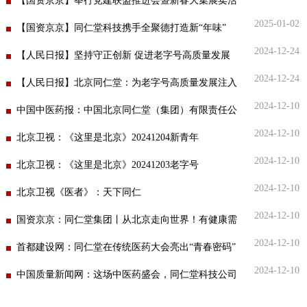
年货大集开集
【国资京京】举行党建联盟推进会暨新春大集展卖活
药店
2025-01-02
品种
动！
【国资京京】同仁堂科技携手全聚德打造新“年味”
2024-12-24
【人民日报】坚持守正创新 促进老字号高质量发展
文化
2024-12-24
【人民日报】北京同仁堂：为老字号高质量发展注入
御药
2024-12-10
强大的红色动能
中国中医药报：中国北京同仁堂（集团）有限责任公
历史
2024-12-10
司副总经理顾海鸥：整合中药企业力量“抱团出海”
北京卫视：《这里是北京》20241204新青年
非遗
音视
2024-12-10
北京卫视：《这里是北京》20241203老字号
博物
2024-12-10
北京卫视《医者》：天下同仁
2024-12-10
国资京京：同仁堂集团丨从北京走向世界！有健康需
2024-12-10
求的地方就有同仁堂
首都建设网：同仁堂在传统医药大会亮出“青春密码”
同仁
2024-12-10
中国质量新闻网：这场中医药盛会，同仁堂科技公司
同仁
亮出康养新意
同仁