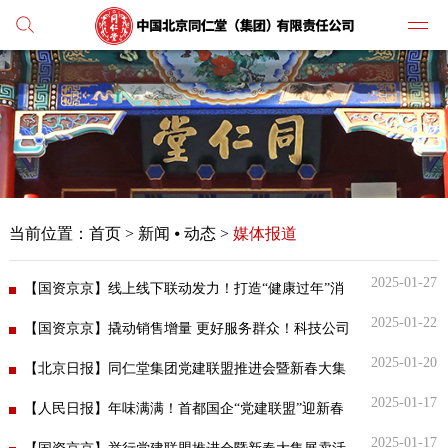
党建
媒体
当前位置：
首页
>
新闻 ⦁ 动态 >
媒体报道
人才
2025-01-27
【国资京京】线上线下联动发力！打造“健康过年”消
学习
纪检
2025-01-22
费新场景
【国资京京】撬动销售增量 更好服务群众！科技公司
2025-01-20
持续开展“插旗行动”
【北京日报】同仁堂集团党建联盟推进会暨新春大集
主打
2025-01-17
展卖活动启动
【人民日报】年味满满！首都国企“党建联盟”迎新春
业务
2025-01-17