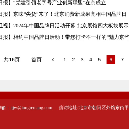
日报】“党建引领老字号产业创新联盟”在京成立
日报】京味“尖货”来了！北京消费新成果亮相中国品牌日
卫视】2024年中国品牌日活动开幕 北京展馆四大板块展
日报】相约中国品牌日活动！带您打卡不一样的“魅力京华
共16页
首页
1
2
3
4
5
6
7
：jtjw@tongrentang.com
信访地址:北京市朝阳区外馆东街甲