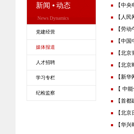
新闻 ⦁ 动态
【中央
【人民
News Dynamics
【劳动
党建经营
【中国
媒体报道
创新联
【北京
人才招聘
【北京
【新华
学习专栏
【 中
纪检监察
【首都
【北京
【华兴