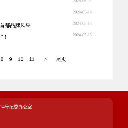
2024-06-21
2024-05-14
2024-05-14
示首都品牌风采
2024-05-13
”！
8
9
10
11
尾页
14号纪委办公室