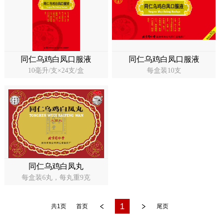
同仁乌鸡白凤口服液
同仁乌鸡白凤口服液
10毫升/支×24支/盒
每盒装10支
同仁乌鸡白凤丸
每盒装6丸，每丸重9克
1
共1页
首页
尾页