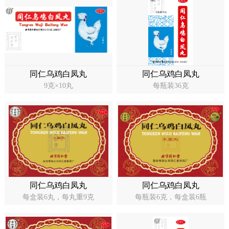
药店
品种
文化
御药
同仁乌鸡白凤丸
同仁乌鸡白凤丸
9克×10丸
每瓶装36克
历史
非遗
音视
博物
同仁乌鸡白凤丸
同仁乌鸡白凤丸
同仁
每盒装6丸，每丸重9克
每瓶装6克，每盒装6瓶
同仁
同仁