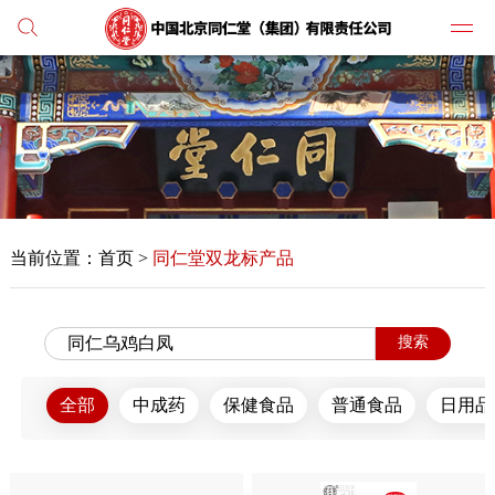
党建
媒体
当前位置：
首页
>
同仁堂双龙标产品
人才
学习
搜索
纪检
全部
中成药
保健食品
普通食品
日用品
主打
业务