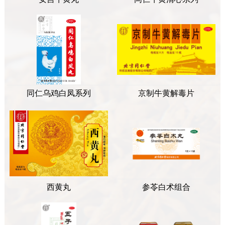
同仁乌鸡白凤系列
京制牛黄解毒片
西黄丸
参苓白术组合