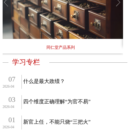
药店
品种
文化
御药
同仁堂产品系列
历史
非遗
学习专栏
音视
博物
07
什么是最大政绩？
2026-04
03
四个维度正确理解“为官不易”
2026-04
同仁
01
同仁
新官上任，不能只烧“三把火”
2026-04
同仁