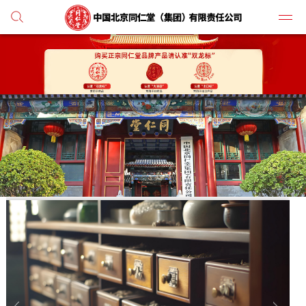
党建
媒体
人才
学习
纪检
主打
业务