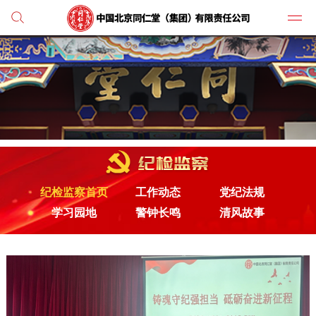
党建
媒体
人才
纪检监察首页
工作动态
党纪法规
学习
学习园地
警钟长鸣
清风故事
纪检
主打
业务