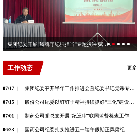
药店
品种
文化
集团纪委开展“铸魂守纪强担当”专题授课 赋能中青年干部成长成才
御药
历史
非遗
工作动态
更多
音视
博物
07/17
集团纪委召开半年工作推进会暨纪委书记党课专题会
07/15
股份公司纪委以钉钉子精神持续抓好“三化”建设年行动
07/01
制药公司党总支开展“纪巡审”联同监督检查工作
同仁
同仁
06/23
国药公司纪委扎实推进五一端午假期正风肃纪
同仁