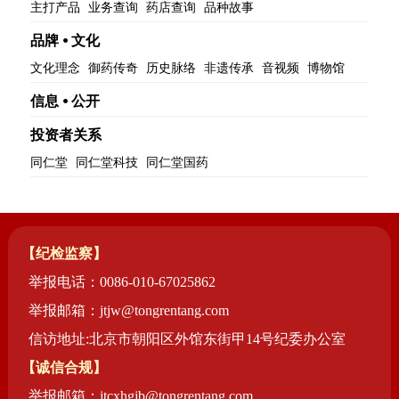
药店
主打产品
业务查询
药店查询
品种故事
品种
品牌 ⦁ 文化
文化理念
御药传奇
历史脉络
非遗传承
音视频
博物馆
文化
信息 ⦁ 公开
御药
投资者关系
历史
同仁堂
同仁堂科技
同仁堂国药
非遗
音视
博物
【纪检监察】
举报电话：0086-010-67025862
举报邮箱：jtjw@tongrentang.com
信访地址:北京市朝阳区外馆东街甲14号纪委办公室
同仁
【诚信合规】
同仁
同仁
举报邮箱：jtcxhgjb@tongrentang.com