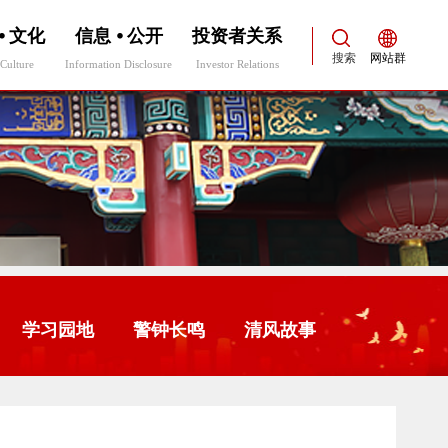
⦁ 文化
信息 ⦁ 公开
投资者关系
搜索
网站群
Culture
Information Disclosure
Investor Relations
学习园地
警钟长鸣
清风故事