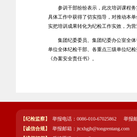
参训干部纷纷表示，
此次培训课程务
具体工作中获得了切实指导，对推动本单
实把培训成果转化为纪检工作实效，为营
集团纪委委员、集团纪委办公室全体
单位全体纪检干部、各重点三级单位纪检
《办案安全责任书》。
【纪检监察】
举报电话：0086-010-67025862
举报邮箱
【诚信合规】
举报邮箱：jtcxhgjb@tongrentang.com