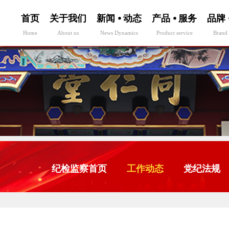
首页
关于我们
新闻 ⦁ 动态
产品 ⦁ 服务
品牌 
Home
About us
News Dynamics
Product service
Brand 
纪检监察首页
工作动态
党纪法规