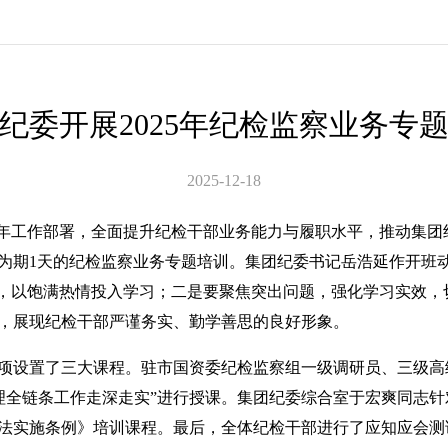
纪委开展2025年纪检监察业务专
2025-12-18
设年工作部署，全面提升纪检干部业务能力与履职水平，推动集
展了为期1天的纪检监察业务专题培训。集团纪委书记岳浩延作开班
想，以饱满热情投入学习；二是要聚焦突出问题，强化学习实效，
，展现纪检干部严谨务实、勤学善思的良好形象。
项设置了三大课程。驻市国资委纪检监察组一级调研员、三级高级
办理全链条工作走深走实”进行授课。集团纪委综合室于宏爽同志
法实施条例》培训课程。最后，全体纪检干部进行了应知应会测