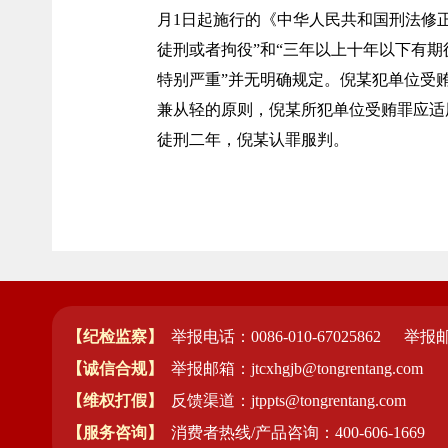
月1日起施行的《中华人民共和国刑法修
徒刑或者拘役”和“三年以上十年以下有期
特别严重”并无明确规定。倪某犯单位受贿
兼从轻的原则，倪某所犯单位受贿罪应适
徒刑二年，倪某认罪服判。
【纪检监察】
举报电话：0086-010-67025862
举报邮箱
【诚信合规】
举报邮箱：jtcxhgjb@tongrentang.com
【维权打假】
反馈渠道：jtppts@tongrentang.com
【服务咨询】
消费者热线/产品咨询：400-606-1669