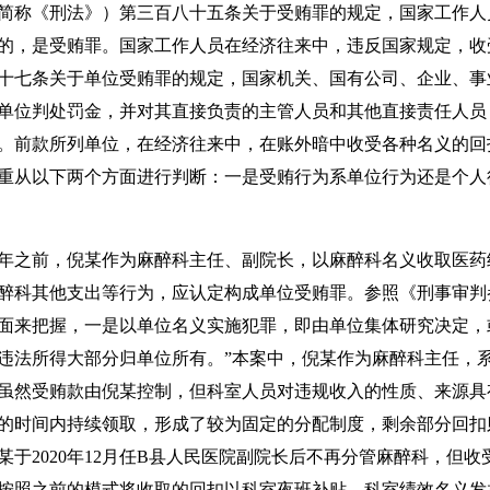
简称《刑法》）第三百八十五条关于受贿罪的规定，国家工作人
的，是受贿罪。国家工作人员在经济往来中，违反国家规定，收
十七条关于单位受贿罪的规定，国家机关、国有公司、企业、事
单位判处罚金，并对其直接负责的主管人员和其他直接责任人员
。前款所列单位，在经济往来中，在账外暗中收受各种名义的回
重从以下两个方面进行判断：一是受贿行为系单位行为还是个人
23年之前，倪某作为麻醉科主任、副院长，以麻醉科名义收取医
醉科其他支出等行为，应认定构成单位受贿罪。参照《刑事审判参
面来把握，一是以单位名义实施犯罪，即由单位集体研究决定，
违法所得大部分归单位所有。”本案中，倪某作为麻醉科主任，
虽然受贿款由倪某控制，但科室人员对违规收入的性质、来源具
的时间内持续领取，形成了较为固定的分配制度，剩余部分回扣
于2020年12月任B县人民医院副院长后不再分管麻醉科，但
按照之前的模式将收取的回扣以科室夜班补贴、科室绩效名义发