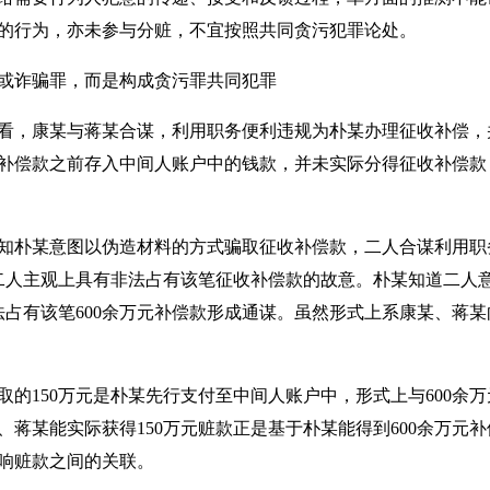
的行为，亦未参与分赃，不宜按照共同贪污犯罪论处。
或诈骗罪，而是构成贪污罪共同犯罪
看，康某与蒋某合谋，利用职务便利违规为朴某办理征收补偿，
补偿款之前存入中间人账户中的钱款，并未实际分得征收补偿款
知朴某意图以伪造材料的方式骗取征收补偿款，二人合谋利用职
二人主观上具有非法占有该笔征收补偿款的故意。朴某知道二人意
法占有该笔600余万元补偿款形成通谋。虽然形式上系康某、蒋
取的150万元是朴某先行支付至中间人账户中，形式上与600余
蒋某能实际获得150万元赃款正是基于朴某能得到600余万元
响赃款之间的关联。