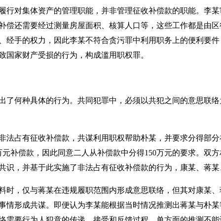
履行对集体资产的管理职能，并非管理征收补偿款的职能。李某
补偿还需要经过测量房屋面积、核算人口等，这些工作都是由区
、经手的权力，因此李某不符合贪污罪中利用职务上的便利要件
致国家财产受损的行为，构成滥用职权罪。
出了何种具体的行为。共同犯罪中，必须以共犯之间的意思联络
非法占有征收补偿款，共谋利用职权帮助朴某，并要求分得部分
万元补偿款，因此同意二人从补偿款中分得150万元的要求。双
共识，并基于此实施了非法占有征收补偿款的行为，康某、蒋某
料时，仅与蒋某在违规履职范围内形成意思联络，但其对康某、
事情形成共谋。即便认为李某能根据当时情况推测出蒋某与朴某
络需要行为人犯意的传递、接受和反馈过程，单方面的推测不能