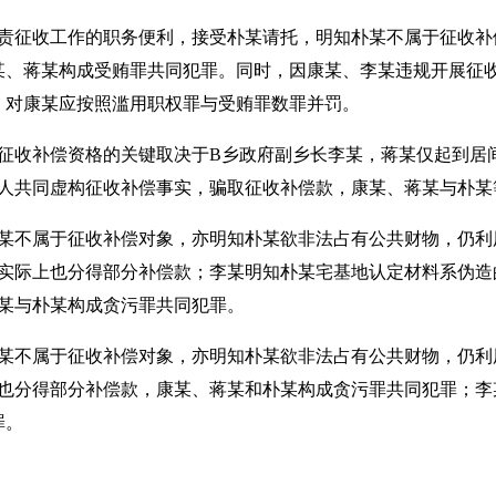
责征收工作的职务便利，接受朴某请托，明知朴某不属于征收补
康某、蒋某构成受贿罪共同犯罪。同时，因康某、李某违规开展征
罪。对康某应按照滥用职权罪与受贿罪数罪并罚。
征收补偿资格的关键取决于B乡政府副乡长李某，蒋某仅起到居
人共同虚构征收补偿事实，骗取征收补偿款，康某、蒋某与朴某
某不属于征收补偿对象，亦明知朴某欲非法占有公共财物，仍利
实际上也分得部分补偿款；李某明知朴某宅基地认定材料系伪造
某与朴某构成贪污罪共同犯罪。
某不属于征收补偿对象，亦明知朴某欲非法占有公共财物，仍利
也分得部分补偿款，康某、蒋某和朴某构成贪污罪共同犯罪；李
罪。