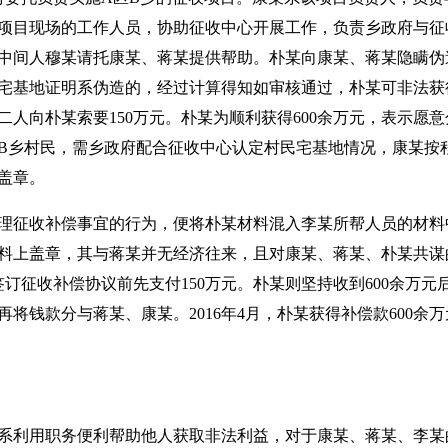
目现场的工作人员，协助征收中心开展工作，负责乡政府与征收中
中间人穆某请托康某、蒋某提供帮助。朴某向康某、蒋某隐瞒伪
宅基地证明系伪造的，经过计算得知如审核通过，朴某可非法获得
人向朴某索要150万元。朴某为顺利获得600余万元，表示愿意
B乡村民，需乡政府配合征收中心认定村民宅基地情况，康某按
盖章。
理征收补偿事宜的行为，便将朴某材料混入李某所帮人员的材料
料上盖章，其与蒋某并无经济往来，且对康某、蒋某、朴某共谋
签订征收补偿协议前先支付150万元。朴某则坚持收到600余万元
将钱款分与蒋某、康某。2016年4月，朴某获得补偿款600余万
系利用职务便利帮助他人获取非法利益，对于康某、蒋某、李某