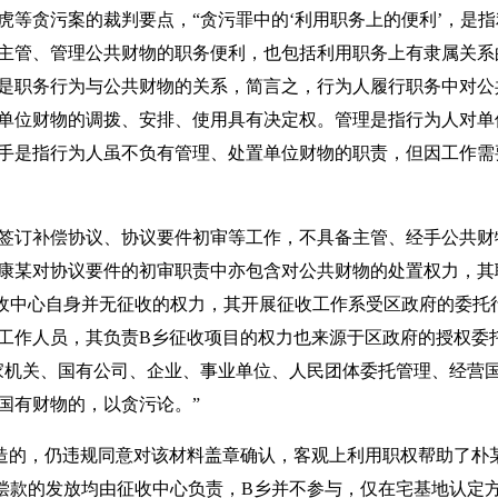
虎等贪污案的裁判要点，“贪污罪中的‘利用职务上的便利’，是
主管、管理公共财物的职务便利，也包括利用职务上有隶属关系
是职务行为与公共财物的关系，简言之，行为人履行职务中对公
单位财物的调拨、安排、使用具有决定权。管理是指行为人对单
手是指行为人虽不负有管理、处置单位财物的职责，但因工作需
签订补偿协议、协议要件初审等工作，不具备主管、经手公共财
康某对协议要件的初审职责中亦包含对公共财物的处置权力，其
收中心自身并无征收的权力，其开展征收工作系受区政府的委托
工作人员，其负责B乡征收项目的权力也来源于区政府的授权委
家机关、国有公司、企业、事业单位、人民团体委托管理、经营
国有财物的，以贪污论。”
造的，仍违规同意对该材料盖章确认，客观上利用职权帮助了朴
偿款的发放均由征收中心负责，B乡并不参与，仅在宅基地认定