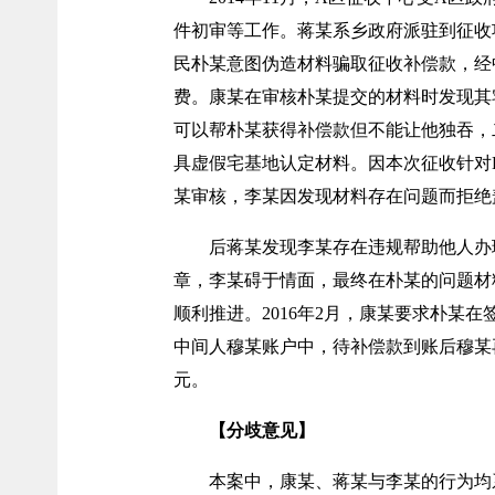
件初审等工作。蒋某系乡政府派驻到征收项
民朴某意图伪造材料骗取征收补偿款，经
费。康某在审核朴某提交的材料时发现其
可以帮朴某获得补偿款但不能让他独吞，二
具虚假宅基地认定材料。因本次征收针对
某审核，李某因发现材料存在问题而拒绝
后蒋某发现李某存在违规帮助他人办
章，李某碍于情面，最终在朴某的问题材
顺利推进。2016年2月，康某要求朴某在
中间人穆某账户中，待补偿款到账后穆某再
元。
【分歧意见】
本案中，康某、蒋某与李某的行为均