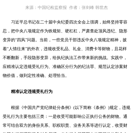
药店
来源：中国纪检监察报
作者：张剑峰 韩世杰
品种
习近平总书记在二十届中央纪委四次全会上强调，始终坚持零容
忍，把中央八项规定作为铁规矩、硬杠杠，严肃查处顶风违纪、隐形
文化
变异的“四风”问题。当前，一些党员干部违反中央八项规定精神，披
御药
着“人情往来”的外衣，违规收受礼品、礼金、消费卡等财物，且花样
历史
不断翻新，手段隐形变异，给执纪执法工作带来新的挑战。实践中，
非遗
应精准认定违规受礼行为、准确区分行为的纪法罪、规范认定涉案财
音视
物价值，做到定性准确、处理恰当。
博物
精准认定违规受礼行为
根据《中国共产党纪律处分条例》(以下简称《条例》)规定，违规
同仁
受礼行为主要包括三类：一是收受可能影响公正执行公务的财物。通
同仁
常可结合双方的身份关系、职权职责、业务关系等进行认定，收受财
同仁