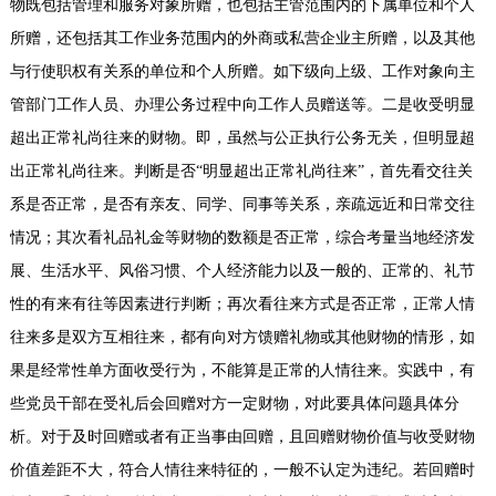
物既包括管理和服务对象所赠，也包括主管范围内的下属单位和个人
所赠，还包括其工作业务范围内的外商或私营企业主所赠，以及其他
与行使职权有关系的单位和个人所赠。如下级向上级、工作对象向主
管部门工作人员、办理公务过程中向工作人员赠送等。二是收受明显
超出正常礼尚往来的财物。即，虽然与公正执行公务无关，但明显超
出正常礼尚往来。判断是否“明显超出正常礼尚往来”，首先看交往关
系是否正常，是否有亲友、同学、同事等关系，亲疏远近和日常交往
情况；其次看礼品礼金等财物的数额是否正常，综合考量当地经济发
展、生活水平、风俗习惯、个人经济能力以及一般的、正常的、礼节
性的有来有往等因素进行判断；再次看往来方式是否正常，正常人情
往来多是双方互相往来，都有向对方馈赠礼物或其他财物的情形，如
果是经常性单方面收受行为，不能算是正常的人情往来。实践中，有
些党员干部在受礼后会回赠对方一定财物，对此要具体问题具体分
析。对于及时回赠或者有正当事由回赠，且回赠财物价值与收受财物
价值差距不大，符合人情往来特征的，一般不认定为违纪。若回赠时