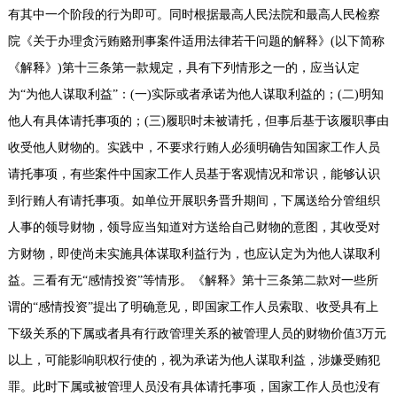
有其中一个阶段的行为即可。同时根据最高人民法院和最高人民检察
院《关于办理贪污贿赂刑事案件适用法律若干问题的解释》(以下简称
《解释》)第十三条第一款规定，具有下列情形之一的，应当认定
为“为他人谋取利益”：(一)实际或者承诺为他人谋取利益的；(二)明知
他人有具体请托事项的；(三)履职时未被请托，但事后基于该履职事由
收受他人财物的。实践中，不要求行贿人必须明确告知国家工作人员
请托事项，有些案件中国家工作人员基于客观情况和常识，能够认识
到行贿人有请托事项。如单位开展职务晋升期间，下属送给分管组织
人事的领导财物，领导应当知道对方送给自己财物的意图，其收受对
方财物，即使尚未实施具体谋取利益行为，也应认定为为他人谋取利
益。三看有无“感情投资”等情形。《解释》第十三条第二款对一些所
谓的“感情投资”提出了明确意见，即国家工作人员索取、收受具有上
下级关系的下属或者具有行政管理关系的被管理人员的财物价值3万元
以上，可能影响职权行使的，视为承诺为他人谋取利益，涉嫌受贿犯
罪。此时下属或被管理人员没有具体请托事项，国家工作人员也没有