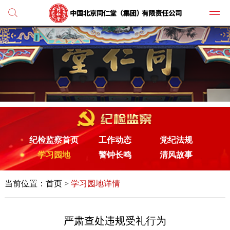
党建
媒体
人才
纪检监察首页
工作动态
党纪法规
学习
学习园地
警钟长鸣
清风故事
纪检
当前位置：首页 >
学习园地详情
主打
业务
严肃查处违规受礼行为