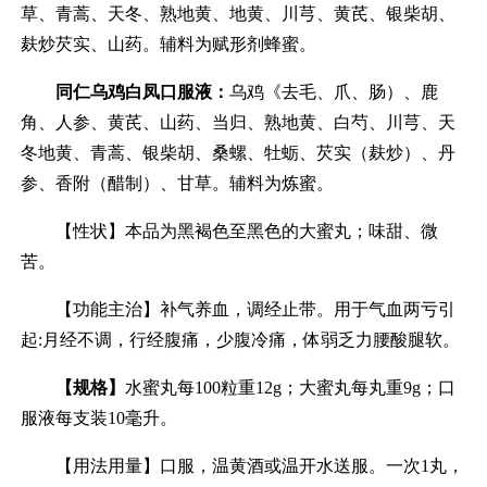
草、青蒿、天冬、熟地黄、地黄、川芎、黄芪、银柴胡、
麸炒芡实、山药。辅料为赋形剂蜂蜜。
同仁乌鸡白凤口服液：
乌鸡《去毛、爪、肠）、鹿
角、人参、黄芪、山药、当归、熟地黄、白芍、川芎、天
冬地黄、青蒿、银柴胡、桑螺、牡蛎、芡实（麸炒）、丹
参、香附（醋制）、甘草。辅料为炼蜜。
【性状】本品为黑褐色至黑色的大蜜丸；味甜、微
苦。
【功能主治】补气养血，调经止带。用于气血两亏引
起:月经不调，行经腹痛，少腹冷痛，体弱乏力腰酸腿软。
【规格】
水蜜丸每100粒重12g；大蜜丸每丸重9g；口
服液每支装10毫升。
【用法用量】口服，温黄酒或温开水送服。一次1丸，