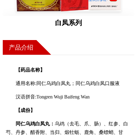
药店
品种
白凤系列
文化
御药
产品介绍
历史
非遗
【药品名称】
音视
博物
通用名称:同仁乌鸡白凤丸；同仁乌鸡白凤口服液
汉语拼音:Tongren Wuji Baifeng Wan
【成份】
同仁
同仁乌鸡白凤丸：
乌鸡（去毛、爪、肠）、红参、白
同仁
芍、丹参、醋香附、当归、煅牡蛎、鹿角、桑螵蛸、甘
同仁