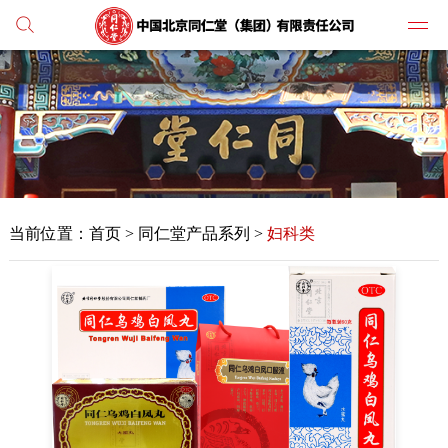
党建
媒体
当前位置：
首页
>
同仁堂产品系列 >
妇科类
人才
学习
纪检
主打
业务