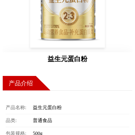
药店
品种
文化
御药
历史
益生元蛋白粉
非遗
音视
博物
产品介绍
产品名称:
益生元蛋白粉
同仁
品类:
普通食品
同仁
包装规格:
500g
同仁