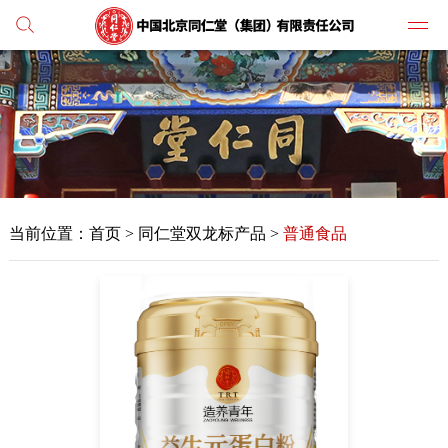
党建
媒体
当前位置：
首页
>
同仁堂双龙标产品 >
普通食品
人才
学习
纪检
主打
业务