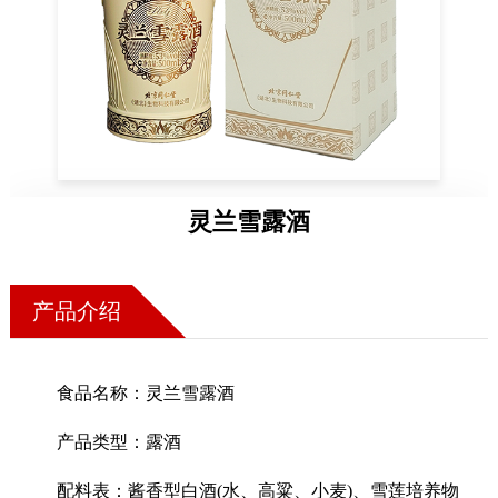
药店
品种
文化
御药
历史
灵兰雪露酒
非遗
音视
博物
产品介绍
食品名称：灵兰雪露酒
同仁
产品类型：露酒
同仁
配料表：酱香型白酒(水、高粱、小麦)、雪莲培养物
同仁