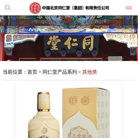
党建
媒体
当前位置：
首页
>
同仁堂产品系列 >
其他类
人才
学习
纪检
主打
业务