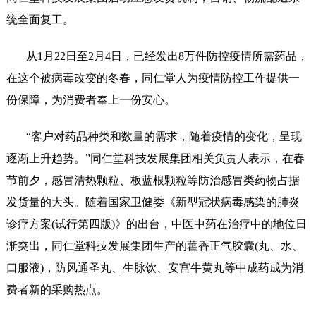
药店
统全面复工。
品种
从
1月22日至2月4日，已经发出8万件防控疫情所需药品，
在这个被病毒改变的冬春，同仁堂人为疫情防控工作提供一
文化
份保障，为消费者奉上一份安心。
御药
历史
“客户对药品种类和数量的需求，随着疫情的变化，呈现
非遗
逐渐上升趋势。”同仁堂科技发展集团相关负责人表示，在春
音视
节前夕，感冒清热颗粒、板蓝根颗粒等防治感冒类药物占据
博物
发货量的大头。随着国家卫健委《新型冠状病毒感染的肺炎
诊疗方案(试行第四版)》的出台，中医中药在治疗中的地位日
渐突出，同仁堂科技发展集团生产的藿香正气胶囊(丸、水、
口服液)，防风通圣丸、生脉饮、安宫牛黄丸等中成药成为消
同仁
费者新的采购热点。
同仁
同仁