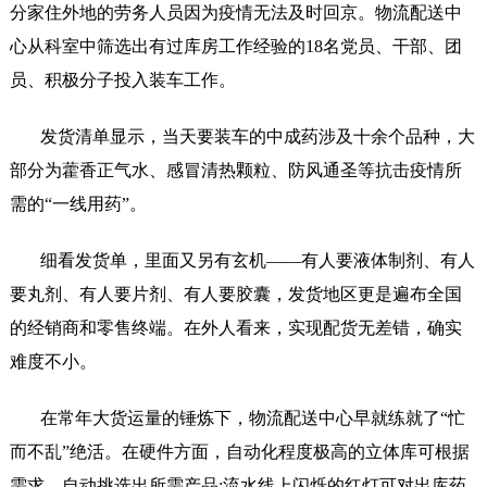
分家住外地的劳务人员因为疫情无法及时回京。物流配送中
心从科室中筛选出有过库房工作经验的18名党员、干部、团
员、积极分子投入装车工作。
发货清单显示，当天要装车的中成药涉及十余个品种，大
部分为藿香正气水、感冒清热颗粒、防风通圣等抗击疫情所
需的
“一线用药”。
细看发货单，里面又另有玄机
——有人要液体制剂、有人
要丸剂、有人要片剂、有人要胶囊，发货地区更是遍布全国
的经销商和零售终端。在外人看来，实现配货无差错，确实
难度不小。
在常年大货运量的锤炼下，物流配送中心早就练就了
“忙
而不乱”绝活。在硬件方面，自动化程度极高的立体库可根据
需求，自动挑选出所需产品;流水线上闪烁的红灯可对出库药