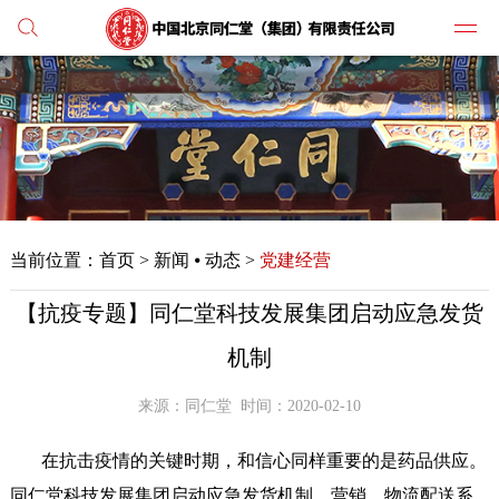
党建
媒体
当前位置：
首页
>
新闻 ⦁ 动态 >
党建经营
人才
【抗疫专题】同仁堂科技发展集团启动应急发货
学习
机制
纪检
来源：同仁堂
时间：2020-02-10
主打
在抗击疫情的关键时期，和信心同样重要的是药品供应。
业务
同仁堂科技发展集团启动应急发货机制，营销、物流配送系