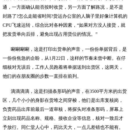
通，一方面确认能否按时收货，另一方面了解路况，是不是
封路了?怎么走能省时间?货运办公室的人脑子里好像计算机的
CPU飞速运转，综合比对各种因素，“如果对方没人接货，就
把发货单向后排，避免出现占用货位的情况。”
唰唰唰唰，这是打印出货单的声音，一份份单据背后，是
一份份焦急的企盼，从
1月22日，这样的节奏未曾中断。在仔
细核对无误后，工作人员跑着将单据送到出货区，这两天，
他们的在朋友圈的步数一直排在前列。
滴滴滴滴，这是扫描条形码的声音，在
3500平方米的出货
区，几个小小的身影在货堆之间穿梭，他们是出库复核岗，
负责药品出库前最后一道审核，将探头对准条形码，屏幕上
立刻出现药品名称、规格、接收企业等信息，核对一致后才
予放行。同仁堂人心中，药比天大，一点儿差错也不能有。