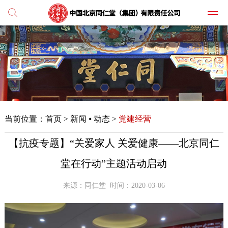
党建
媒体
当前位置：
首页
>
新闻 ⦁ 动态 >
党建经营
人才
【抗疫专题】“关爱家人 关爱健康——北京同仁
学习
堂在行动”主题活动启动
纪检
来源：同仁堂
时间：2020-03-06
主打
业务