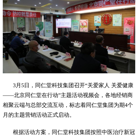
药店
品种
文化
御药
历史
非遗
音视
博物
3月5日，同仁堂科技集团召开“关爱家人 关爱健康
——北京同仁堂在行动”主题活动视频会，各地经销商
相聚云端与总部交流互动，标志着同仁堂集团为期4个
月的主题营销活动正式启动。
同仁
同仁
根据活动方案，同仁堂科技集团按照中医治疗新冠
同仁