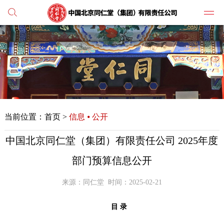
党建
媒体
当前位置：
首页
>
信息 ⦁ 公开
人才
中国北京同仁堂（集团）有限责任公司 2025年度
学习
部门预算信息公开
纪检
来源：同仁堂
时间：2025-02-21
主打
目 录
业务