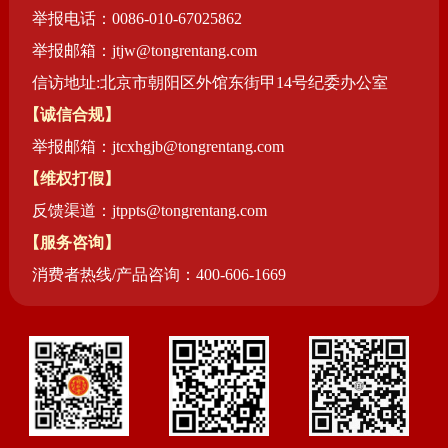
举报电话：0086-010-67025862
举报邮箱：jtjw@tongrentang.com
信访地址:北京市朝阳区外馆东街甲14号纪委办公室
【诚信合规】
举报邮箱：jtcxhgjb@tongrentang.com
【维权打假】
反馈渠道：jtppts@tongrentang.com
【服务咨询】
消费者热线/产品咨询：400-606-1669