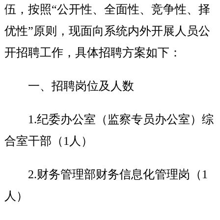
药店
伍，按照“公开性、全面性、竞争性、择
品种
优性”原则，现面向系统内外开展人员公
开招聘工作，具体招聘方案如下：
文化
御药
一、招聘岗位及人数
历史
非遗
音视
1.
纪委办公室（监察专员办公室）综
博物
合室干部（1人）
2.
财务管理部财务信息化管理岗（1
同仁
人）
同仁
同仁