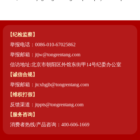
药店
品种
【纪检监察】
文化
举报电话：0086-010-67025862
御药
历史
举报邮箱：jtjw@tongrentang.com
非遗
信访地址:北京市朝阳区外馆东街甲14号纪委办公室
音视
【诚信合规】
博物
举报邮箱：jtcxhgjb@tongrentang.com
【维权打假】
反馈渠道：jtppts@tongrentang.com
【服务咨询】
同仁
消费者热线/产品咨询：400-606-1669
同仁
同仁