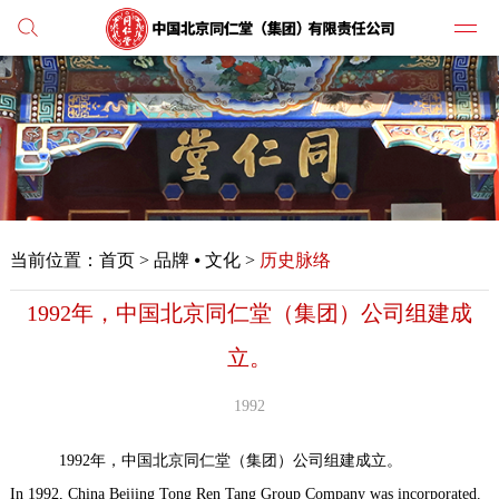
党建
媒体
当前位置：
首页
>
品牌 ⦁ 文化 >
历史脉络
人才
1992年，中国北京同仁堂（集团）公司组建成
学习
立。
纪检
1992
主打
1992年，中国北京同仁堂（集团）公司组建成立。
业务
In 1992, China Beijing Tong Ren Tang Group Company was incorporated.