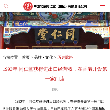
党建
媒体
当前位置：
首页
>
品牌 ⦁ 文化 >
历史脉络
人才
1993年 同仁堂获得进出口经营权，在香港开设第
学习
一家门店
纪检
1993
主打
1993年，同仁堂获得进出口经营权，在香港开设第一家门店，
业务
从此以香港为桥头堡走向世界，目前已实现了在五大洲28个国家和地