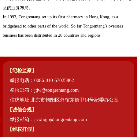
药店
区的业务布局。
品种
In 1993, Tongrentang set up its first pharmacy in Hong Kong, as a
bridgehead to other parts of the world. So far Tongrentang’s overseas
文化
business has been distributed in 28 countries and regions.
御药
历史
非遗
【纪检监察】
音视
举报电话：0086-010-67025862
博物
举报邮箱：jtjw@tongrentang.com
信访地址:北京市朝阳区外馆东街甲14号纪委办公室
【诚信合规】
同仁
举报邮箱：jtcxhgjb@tongrentang.com
同仁
【维权打假】
同仁