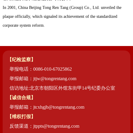
药店
In 2001, China Beijing Tong Ren Tang (Group) Co., Ltd. unveiled the
品种
plaque officially, which signaled its achievement of the standardized
corporate system reform.
文化
御药
历史
【纪检监察】
非遗
举报电话：0086-010-67025862
音视
博物
举报邮箱：jtjw@tongrentang.com
信访地址:北京市朝阳区外馆东街甲14号纪委办公室
【诚信合规】
举报邮箱：jtcxhgjb@tongrentang.com
同仁
【维权打假】
同仁
反馈渠道：jtppts@tongrentang.com
同仁