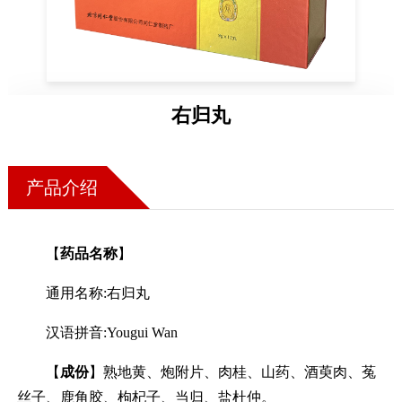
药店
品种
文化
右归丸
御药
历史
非遗
产品介绍
音视
博物
【
药品名称
】
通用名称:右归丸
汉语拼音:Yougui Wan
同仁
同仁
【
成份
】熟地黄、炮附片、肉桂、山药、酒萸肉、菟
丝子、鹿角胶、枸杞子、当归、盐杜仲。
同仁