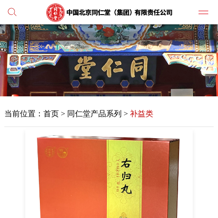
党建
媒体
当前位置：
首页
>
同仁堂产品系列 >
补益类
人才
学习
纪检
主打
业务