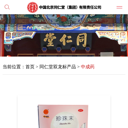
党建
媒体
当前位置：
首页
>
同仁堂双龙标产品 >
中成药
人才
学习
纪检
主打
业务