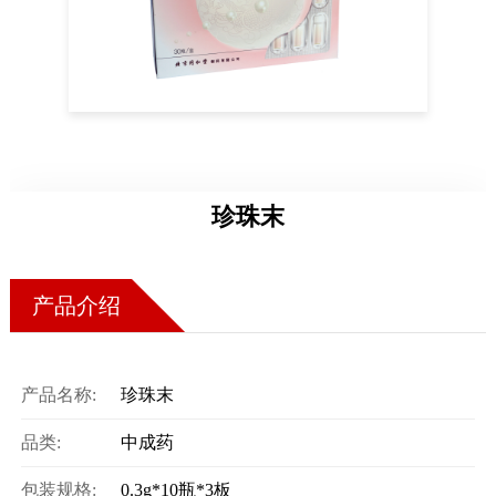
药店
品种
文化
御药
历史
珍珠末
非遗
音视
博物
产品介绍
产品名称:
珍珠末
同仁
品类:
中成药
同仁
包装规格:
0.3g*10瓶*3板
同仁