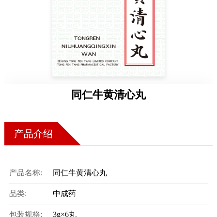
药店
品种
文化
御药
历史
同仁牛黄清心丸
非遗
音视
博物
产品介绍
产品名称:
同仁牛黄清心丸
同仁
品类:
中成药
同仁
包装规格:
3g×6丸
同仁