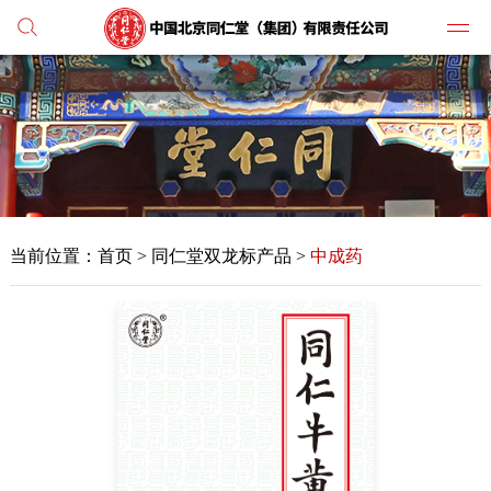
党建
媒体
当前位置：
首页
>
同仁堂双龙标产品 >
中成药
人才
学习
纪检
主打
业务