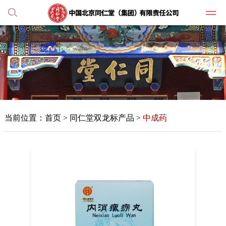
党建
媒体
当前位置：
首页
>
同仁堂双龙标产品 >
中成药
人才
学习
纪检
主打
业务