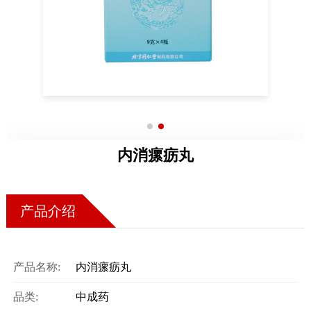
药店
品种
文化
御药
历史
非遗
内消瘰疬丸
音视
博物
产品介绍
同仁
产品名称:
内消瘰疬丸
同仁
品类:
中成药
同仁