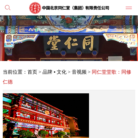
党建
媒体
当前位置：
首页
>
品牌 ⦁ 文化 >
音视频 >
同仁堂堂歌：同修
人才
仁德
学习
纪检
主打
业务