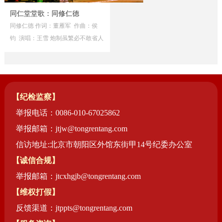
药店
同仁堂堂歌：同修仁德
品种
同修仁德 作词：董雁军 作曲：侯
钧 演唱：王雪 炮制虽繁必不敢省人
工， 品味虽贵必不敢减物力。 修合
文化
无人见，存心有天知。 但愿世间人
御药
无病，那怕架上药生尘。
历史
【纪检监察】
非遗
举报电话：0086-010-67025862
音视
举报邮箱：jtjw@tongrentang.com
博物
信访地址:北京市朝阳区外馆东街甲14号纪委办公室
【诚信合规】
举报邮箱：jtcxhgjb@tongrentang.com
同仁
【维权打假】
同仁
反馈渠道：jtppts@tongrentang.com
同仁