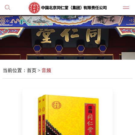
党建
媒体
当前位置：首页 >
音频
人才
学习
纪检
主打
业务