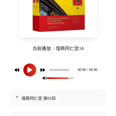
药店
品种
文化
御药
历史
当前播放：儒商同仁堂14
非遗
音视
博物
00:00 / 00:00
儒商同仁堂 第01回
同仁
同仁
同仁