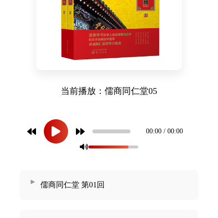
药店
品种
文化
御药
历史
当前播放：儒商同仁堂05
非遗
音视
博物
00:00 / 00:00
儒商同仁堂 第01回
同仁
同仁
同仁