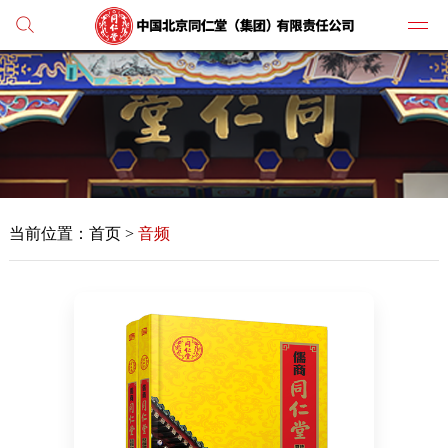
党建
媒体
当前位置：首页 >
音频
人才
学习
纪检
主打
业务