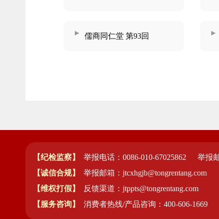
儒商同仁堂 第93回
【纪检监察】
举报电话：0086-010-67025862
举报邮箱
【诚信合规】
举报邮箱：jtcxhgjb@tongrentang.com
【维权打假】
反馈渠道：jtppts@tongrentang.com
【服务咨询】
消费者热线/产品咨询：400-606-1669