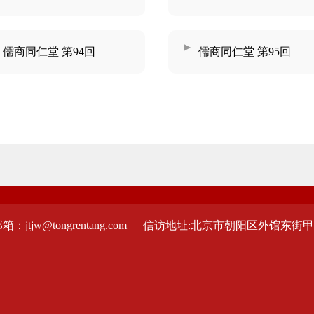
儒商同仁堂 第94回
儒商同仁堂 第95回
：jtjw@tongrentang.com
信访地址:北京市朝阳区外馆东街甲