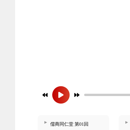
儒商同仁堂 第01回