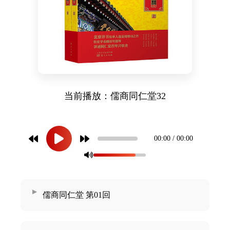
药店
品种
文化
御药
历史
当前播放：儒商同仁堂32
非遗
音视
博物
00:00 / 00:00
儒商同仁堂 第01回
同仁
同仁
同仁