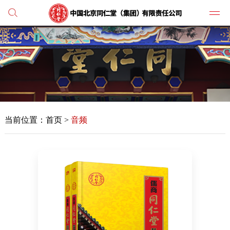
党建
媒体
当前位置：首页 >
音频
人才
学习
纪检
主打
业务